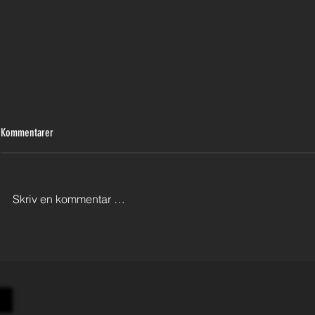
Kommentarer
Skriv en kommentar …
Slik bestiller du EU-kontroll i Gjøvik
Sprekk i frontrut
du må vite