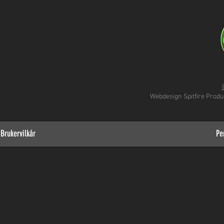
Webdesign
Spitfire Prod
Brukervilkår
Pe