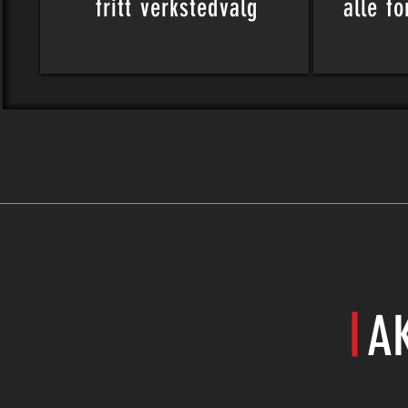
fritt
verkstedvalg
alle f
A